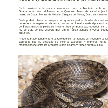
Detalle de un ejemplar adulto de culebra lisa europea (Coronella austr
En la provincia la hemos encontrado en zonas de Montaña de la sierr
Guadarrama, como el Puerto de La Quesera, Puerto de Navafría (subid
puerto de Cotos, Montes de Valsaín, Ortigosa del Monte, Otero de Herreros 
Suele preferir claros de bosques con grandes piedras, bordes de camino
pedreras con vegetación dispersa, zonas de piornal y enebral por encima 
coníferas, muros de piedra de fincas en laderas montanas, roquedos, etc...
No se trata de una especie muy ágil ni rápida aunque a veces puede
arbustos.
Presenta mayoritariamente una actividad diurna, aunque es frecuente tambi
calurosos que su actividad se limite al atardecer y primeras horas
manteniéndose entre los arbustos o bajo piedras y raíces durante el día.