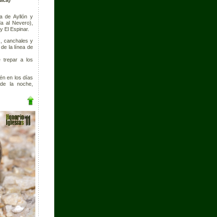
iaca)
a de Ayllón y
a al Nevero),
y El Espinar.
s, canchales y
de la línea de
 trepar a los
én en los días
 de la noche,