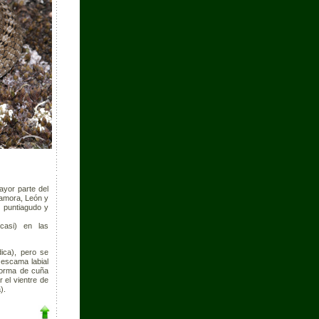
ayor parte del
 Zamora, León y
s puntiagudo y
casi) en las
dica), pero se
 escama labial
 forma de cuña
 el vientre de
).