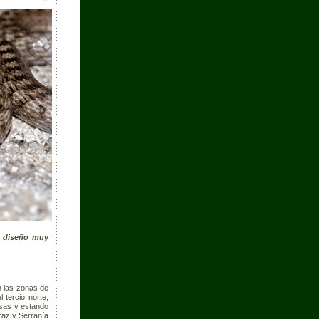
n diseño muy
n las zonas de
 tercio norte,
osas y estando
raz y Serranía