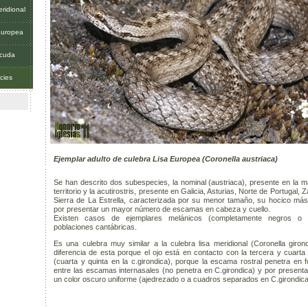
ridional
Europea
icuda
cies
Ejemplar adulto de culebra Lisa Europea (Coronella austriaca)
Se han descrito dos subespecies, la nominal (austriaca), presente en la m
territorio y la acutirostris, presente en Galicia, Asturias, Norte de Portugal,
Sierra de La Estrella, caracterizada por su menor tamaño, su hocico má
por presentar un mayor número de escamas en cabeza y cuello.
Existen casos de ejemplares melánicos (completamente negros o 
poblaciones cantábricas.
Es una culebra muy similar a la culebra lisa meridional (Coronella giron
diferencia de esta porque el ojo está en contacto con la tercera y cuarta
(cuarta y quinta en la c.girondica), porque la escama rostral penetra en
entre las escamas internasales (no penetra en C.girondica) y por presentar
un color oscuro uniforme (ajedrezado o a cuadros separados en C.girondica