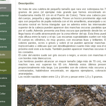
Descripción:
proso
Se trata de una culebra de pequeño tamaño que rara vez sobrepasa los 7
gramos de peso (el ejemplar más grande que hemos encontrado en 
Guadarrama medía 63 cm en el Puerto de Cotos). Tiene una cabeza poco
cidental
del cuerpo, pequeña y algo aplanada. Posee un hocico prominente algo r
ojos son pequeños de pupila redonda con el iris amarillento, anaranjado u o
oquera
escama rostral en forma triangular que se adentra entre las internasale
superior de la cabeza pueden aparecer dos manchas oscuras paralelas qu
por el cuello. Además presenta una línea oscura que partiendo desde los ori
petana
llega hasta el cuello atravesando por la zona inferior del ojo. Esta línea pu
más difusa entre la nariz y el ojo. Las escamas supralabiales suelen ser má
ilarga
El cuerpo es cilíndrico, no muy grueso, con escamas lisas y brillantes. 
colores pardos, ocres o grises y sobre el se pueden apreciar mancha
transversales u oblicuas que van desdibujándose cuanto más viejo sea el 
icienta
próximo esté este a la muda. También pueden aparecer manchas oscuras m
los costados.
áctilo
El color del vientre suele ser gris oscuro o negro, a veces con manchas
con bordes más blancuzcos.
Las hembras pueden alcanzar un mayor tamaño (algo más de 70 cm), mie
elado
machos rara vez superan los 65 cm. Además estos últimos presen
proporcionalmente más larga. Los juveniles son de colores más oscuros 
inegro
contrastados, habiéndose encontrado, en algunos ejemplares, coloracio
anaranjadas.
Los recién nacidos miden entre 13 y 18 cm y pesan entre 1,5 y 3 gramos.
scalera
tarda
ollar
erina