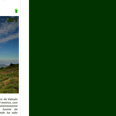
tes de Valsaín
0 metros, con
minentemente
u fuente de
onde ha sido