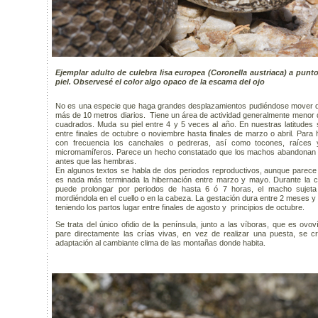
Ejemplar adulto de culebra lisa europea (Coronella austriaca) a punt
piel. Observesé el color algo opaco de la escama del ojo
No es una especie que haga grandes desplazamientos pudiéndose mover 
más de 10 metros diarios. Tiene un área de actividad generalmente menor
cuadrados. Muda su piel entre 4 y 5 veces al año. En nuestras latitudes 
entre finales de octubre o noviembre hasta finales de marzo o abril. Para hi
con frecuencia los canchales o pedreras, así como tocones, raíces 
micromamíferos. Parece un hecho constatado que los machos abandonan l
antes que las hembras.
En algunos textos se habla de dos periodos reproductivos, aunque parece 
es nada más terminada la hibernación entre marzo y mayo. Durante la c
puede prolongar por periodos de hasta 6 ó 7 horas, el macho sujet
mordiéndola en el cuello o en la cabeza. La gestación dura entre 2 meses y 
teniendo los partos lugar entre finales de agosto y principios de octubre.
Se trata del único ofidio de la península, junto a las víboras, que es ovov
pare directamente las crías vivas, en vez de realizar una puesta, se 
adaptación al cambiante clima de las montañas donde habita.