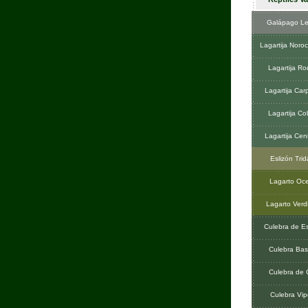
Galápago Le
Lagartija Noroc
Lagartija R
Lagartija Car
Lagartija Col
Lagartija Cen
Eslizón Trid
Lagarto Oc
Lagarto Verd
Culebra de E
Culebra Bas
Culebra de C
Culebra Vip