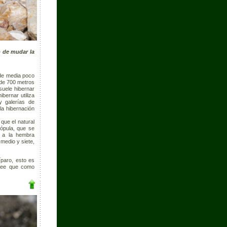
o de mudar la
de media poco
 de 700 metros
suele hibernar
bernar utiliza
y galerías de
a hibernación
que el natural
ópula, que se
a a la hembra
medio y siete,
íparo, esto es
cree que como