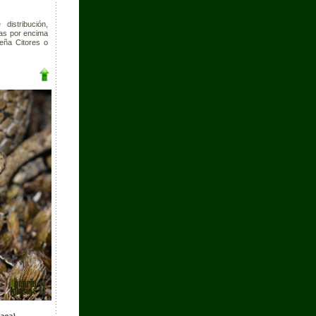
istribución,
as por encima
Peña Citores o