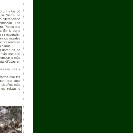
0 cm y los 50
la Sierra de
 diferenciada
edondeado. Los
cre. Posee una
s. En la parte
e se extienden
ficios nasales
ede presentarse
s claras.
El dorso es de
s más oscuras
ejemplar o más
ás difusas en
 más oscuras y
ntras que los
tan una cola
y diseños más
nes rojizas o